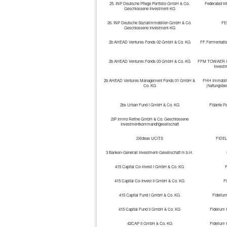
25. INP Deutsche Pflege Portfolio GmbH & Co.
Federated In
Geschlossene Investment-KG
26. INP Deutsche Sozialimmobilien GmbH & Co.
FE
Geschlossene Investment-KG
2b AHEAD Ventures Fonds 02 GmbH & Co. KG
FF Fermentati
2b AHEAD Ventures Fonds 03 GmbH & Co. KG
FFM TOWAER Gmb
Investm
2b AHEAD Ventures Management Fonds 01 GmbH &
FHH Immobili
Co. KG
(haftungsbe
2bx Urban Fund I GmbH & Co. KG
Fidante Pa
2IP Immo Refine GmbH & Co. Geschlossene
Investmentkommanditgesellschaft
2Xideas UCITS
FIDEL
3 Banken-Generali Investment-Gesellschaft m.b.H.
415 Capital Co-Invest I GmbH & Co. KG
F
415 Capital Co-Invest II GmbH & Co. KG
Fi
415 Capital Fund I GmbH & Co. KG
Fideliu
415 Capital Fund II GmbH & Co. KG
Fidelium 
42CAP II GmbH & Co. KG
Fidelium 