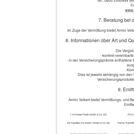
Tel.: 0800 2550444 (ko
F
www.
7. Beratung bei 
Im Zuge der Vermittlung bietet Armin Vo
8. Informationen über Art und Q
Die Vergütu
- konkret vereinbart
- in der Versicherungsprämie enthaltene
ausg
- Kom
Dies ist jeweils abhängig von d
Versicherungsprodukte
9. Emit
Armin Volkert bietet Vermittlungs- und 
Emitt
1-4-9 Invest Fonds GmbH & Co. KG
F5 Cr
10x Founders Co-Invest I GmbH & Co. KG
Family Trust Be