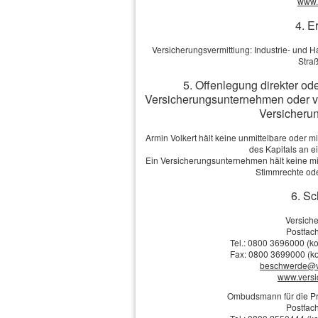
www.v
Zum XING-Profil
4. E
Per E-Mail empfehlen
Versicherungsvermittlung: Industrie- un
Stra
5. Offenlegung direkter od
Impressum
·
Rechtliche Hinweise
·
D
Versicherungsunternehmen oder v
Versicherun
Cook
Armin Volkert hält keine unmittelbare oder 
des Kapitals an 
Ein Versicherungsunternehmen hält keine mit
Stimmrechte ode
6. Sc
Versich
Postfach
Tel.: 0800 3696000 (ko
Fax: 0800 3699000 (ko
beschwerde@v
www.vers
Ombudsmann für die Pr
Postfach