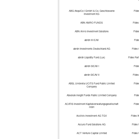
ABG AkquiCo I GmbH & Co. Geschlossene
Fide
Investment KG
ABN AMRO FUNDS
Fides
ABN Amro Investment Solutions
Fide
abrdn III ICAV
Fid
abrdn Investments Deutschland AG
Fides
abrdn Liquidity Fund (Lux)
Fides Par
abrdn SICAV I
Fide
abrdn SICAV II
Fides
ABSL Umbrella UCITS Fund Public Limited
Fide
Company
Absolute Insight Funds Public Limited Company
Fid
ACATIS Investment Kapitalverwaltungsgesellschaft
Fide
mbH
Acclivis Investment-AG TGV
Fides 
Accuro Fund Solutions AG
Fides
ACT Venture Capital Limited
Fides