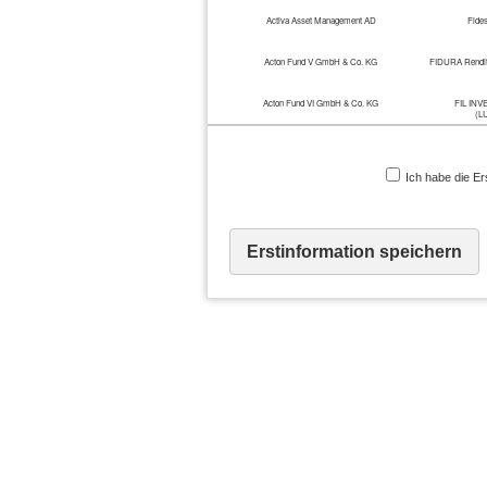
Activa Asset Management AD
Fide
Acton Fund V GmbH & Co. KG
FIDURA Rendite
Acton Fund VI GmbH & Co. KG
FIL IN
(L
Acton GmbH & Co Heureka KG
FIL Investment 
Ich habe die Er
Acton GmbH & Co. Heureka II KG
FINA
ADCURAM Beteiligungen GmbH & Co. KG
Fina
Erstinformation speichern
ADEPA Asset Management S.A.
Fina
Adina Venture Capital II GmbH & Co. KG
Fin
Adina Venture GmbH
Findos Inv
ADN Immo-Direkt Core Invest GmbH & Co. Geschl.
Findos Inve
InvKG
ADN Immo-Direkt GD Invest GmbH & Co. Geschl.
Findos Inve
InvKG.
ADN Immo-Direkt Value Add Invest GmbH & Co.
Findos Inve
Geschl. InvKG