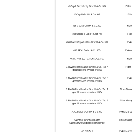
42Cap II Opportunity GmbH & Co. KG
Fides
42Cap III GmbH & Co. KG
Fid
468 Capital GmbH & Co. KG
Fide
468 Capital II GmbH & Co KG
Fid
468 Global Opportunities GmbH & Co. KG
Fid
468 SPV I GmbH & Co. KG
Fides
468 SPV R 2021 GmbH & Co. KG
Fide
5. RWB Global Market GmbH & Co. Typ A
Fides
geschlossene Investment-KG
5. RWB Global Market GmbH & Co. Typ B
Fid
geschlossene Investment-KG
6. RWB Global Market GmbH & Co. Typ A
Fides Manag
geschlossene Investment-KG
6. RWB Global Market GmbH & Co. Typ B
Fides Manag
geschlossene Investment-KG
A. O. Bulkers GmbH & Co. KG
Fides Manag
Aachener Grundvermögen
Fides Manag
Kapitalverwaltungsgesellschaft mbH
AB SICAV I
Fides Manag