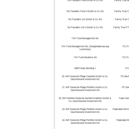
10x Founders Fund GmbH & Co. KG
Family Trust B
10x Founders Fund II GmbH & Co. KG
Family Trust 
10x Founders US GmbH & Co. KG
Family Trust 
10x Founders US II GmbH & Co. KG
Family Trust FT
1741 Fund Management AG
1741 Fund Management AG, Zweigniederlassung
FCI F
Luxemburg
1741 Fund Solutions AG
FCI F
1895 Fonds Stichting 1
FCI
20. INP Deutsche Pflege Coesfeld GmbH & Co.
FE Sech
Geschlossene Investment-KG
21. INP Deutsche Pflege Portfolio GmbH & Co.
FE Vie
Geschlossene Investment-KG
22. INP Portfolio Deutsche Sozialimmobilien GmbH &
Feast Ven
Co. Geschlossene Investment-KG
23. INP Deutsche Pflege Portfolio GmbH & Co.
Federated Herme
Geschlossene Investment-KG
24. INP Deutsche Pflege Portfolio GmbH & Co.
Federated In
Geschlossene Investment-KG